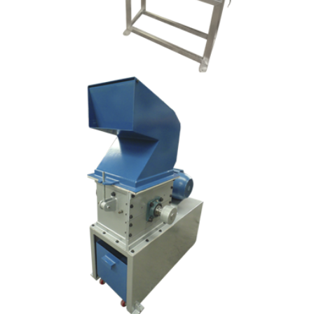
Modelo:
MC - 90/60
Capacidad:
300 - 1500 Kg/Hr
Material:
Acero al Carbón
Motor:
Trifásico 40 HP
Velocidad:
1700 RPM
Sistema de Molienda:
Cuchillas Traslapadas
Descripción:
Equipo para lineas continuas
en el reproceso del PET.