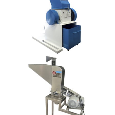
Sistema de Molienda:
Cuchillas corte Oblicuo
Descripción:
Equipo Ideal para la
recuperación de PVC,
Polietileno, PET, etc.
Modelo:
MC - 90/40
Capacidad:
200 - 800 Kg/Hr
Material:
Motor:
Trifásico 30 HP
Velocidad:
1700 RPM
Sistema de Molienda:
Cuchillas Traslapadas
Descripción:
Equipo para lineas continuas
en el reproceso de material
reciclable.