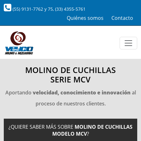
(55) 9131-7762
y
75
,
(33) 4355-5761
Quiénes somos
Contacto
MOLINO DE CUCHILLAS
SERIE MCV
Aportando
velocidad, conocimiento e innovación
al
proceso de nuestros clientes.
¿QUIERE SABER MÁS SOBRE
MOLINO DE CUCHILLAS
MODELO MCV
?