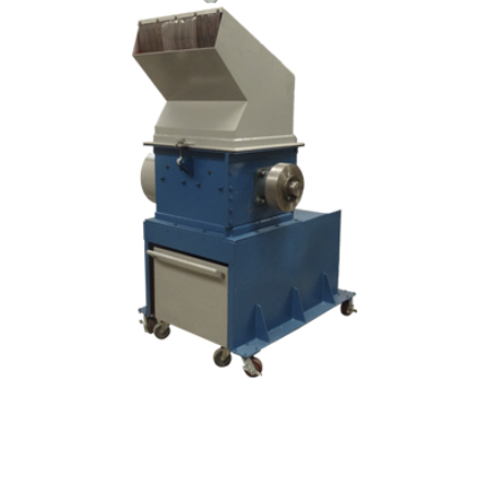
Modelo:
MC - 120/60
Capacidad:
500 - 2000 kG/hr
Material:
Acero al Carbón
Motor:
Trifásico 75 HP
Velocidad:
1700 RPM
Sistema de Molienda:
Cuchillas Traslapadas
Descripción:
Equipo para purgas y
materiales de gran tamaño
cajonera con ruedas para
facilitar la recuperación del
producto.