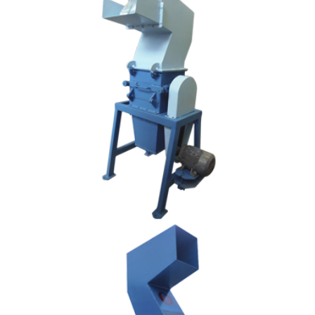
Modelo:
MC - 60/20
Capacidad:
50 - 200 Kg/Hr
Material:
Acero al Carbón
Motor:
Trifásico 7.5 HP
Velocidad:
1700 RPM
Sistema de Molienda:
Cuchillas corte Oblicuo
Descripción:
Equipo adecuado para la
molienda de PET a mediana
escala.
Modelo:
MC - 60/40
Capacidad:
100 - 500 Kg/Hr
Material:
Acero al Carbón
Motor:
Trifásico 20 HP
Velocidad:
1700 RPM